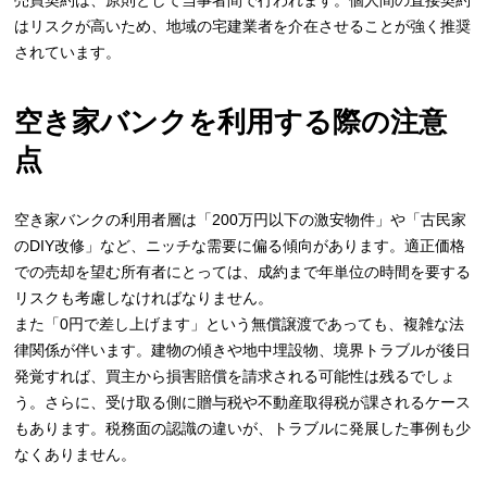
売買契約は、原則として当事者間で行われます。個人間の直接契約
はリスクが高いため、地域の宅建業者を介在させることが強く推奨
されています。
空き家バンクを利用する際の注意
点
空き家バンクの利用者層は「200万円以下の激安物件」や「古民家
のDIY改修」など、ニッチな需要に偏る傾向があります。適正価格
での売却を望む所有者にとっては、成約まで年単位の時間を要する
リスクも考慮しなければなりません。
また「0円で差し上げます」という無償譲渡であっても、複雑な法
律関係が伴います。建物の傾きや地中埋設物、境界トラブルが後日
発覚すれば、買主から損害賠償を請求される可能性は残るでしょ
う。さらに、受け取る側に贈与税や不動産取得税が課されるケース
もあります。税務面の認識の違いが、トラブルに発展した事例も少
なくありません。