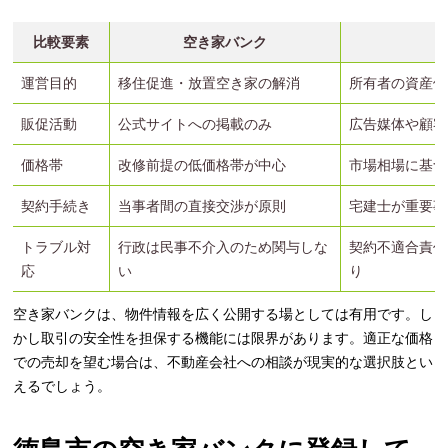
比較要素
空き家バンク
運営目的
移住促進・放置空き家の解消
所有者の資産価
販促活動
公式サイトへの掲載のみ
広告媒体や顧客
価格帯
改修前提の低価格帯が中心
市場相場に基づ
契約手続き
当事者間の直接交渉が原則
宅建士が重要事
トラブル対
行政は民事不介入のため関与しな
契約不適合責任
応
い
り
空き家バンクは、物件情報を広く公開する場としては有用です。し
かし取引の安全性を担保する機能には限界があります。適正な価格
での売却を望む場合は、不動産会社への相談が現実的な選択肢とい
えるでしょう。